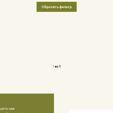
Сбросить фильтр
1
из
1
шите нам.