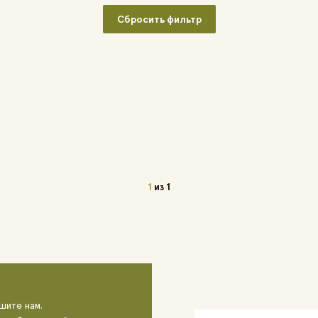
Сбросить фильтр
1
из
1
шите нам.