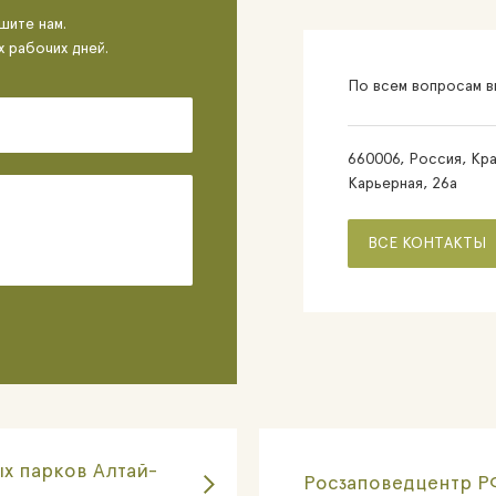
шите нам.
х рабочих дней.
По всем вопросам вы
660006, Россия, Кра
Карьерная, 26а
ВСЕ КОНТАКТЫ
х парков Алтай-
Росзаповедцентр Р