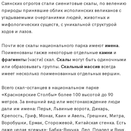
Саянских отрогов стали сиенитовые скалы, по велению
природы принявшие облик исполинских великанов с
угадываемыми очертаниями людей, животных и
мифологических существ, с уникальной структурой
ходов и лазов.
Почти все скалы национального парка имеют
имена
.
Поименованы также некоторые отдельные
камни
и
фрагменты
(части) скал.
Скалы
могут быть одиночными
или образовывать группы.
Скальный массив
всегда
имеет несколько поименованных отдельных вершин.
Всего скал-останцев в национальном парке
«Красноярские Столбы» более 100 высотой до 90
метров. За внешний вид или местонахождение люди
дали им имена: Перья, Львиные ворота, Дикарь,
Крепость, Гриф, Монах, Каин и Авель, Грешник, Митра,
Воробушки, Ермак, Сторожевой, Китайская стенка. Есть
даже целая «семья»: Бабка-Внучка, Дед, Прадед и Внук,