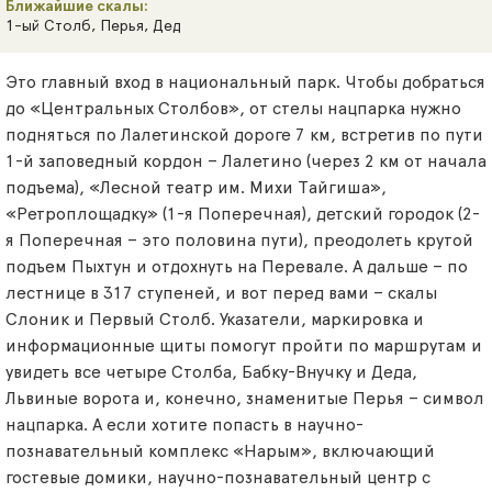
Ближайшие скалы:
1-ый Столб, Перья, Дед
Это главный вход в национальный парк. Чтобы добраться
до «Центральных Столбов», от стелы нацпарка нужно
подняться по Лалетинской дороге 7 км, встретив по пути
1-й заповедный кордон – Лалетино (через 2 км от начала
подъема), «Лесной театр им. Михи Тайгиша»,
«Ретроплощадку» (1-я Поперечная), детский городок (2-
я Поперечная – это половина пути), преодолеть крутой
подъем Пыхтун и отдохнуть на Перевале. А дальше – по
лестнице в 317 ступеней, и вот перед вами – скалы
Слоник и Первый Столб. Указатели, маркировка и
информационные щиты помогут пройти по маршрутам и
увидеть все четыре Столба, Бабку-Внучку и Деда,
Львиные ворота и, конечно, знаменитые Перья – символ
нацпарка. А если хотите попасть в научно-
познавательный комплекс «Нарым», включающий
гостевые домики, научно-познавательный центр с