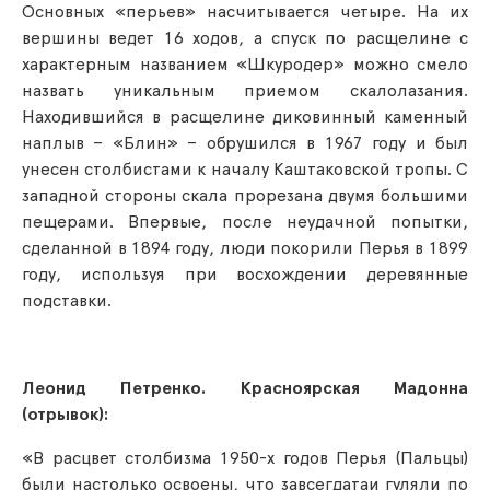
Основных «перьев» насчитывается четыре. На их
вершины ведет 16 ходов, а спуск по расщелине с
характерным названием «Шкуродер» можно смело
назвать уникальным приемом скалолазания.
Находившийся в расщелине диковинный каменный
наплыв – «Блин» – обрушился в 1967 году и был
унесен столбистами к началу Каштаковской тропы. С
западной стороны скала прорезана двумя большими
пещерами. Впервые, после неудачной попытки,
сделанной в 1894 году, люди покорили Перья в 1899
году, используя при восхождении деревянные
подставки.
Леонид Петренко. Красноярская Мадонна
(отрывок):
«В расцвет столбизма 1950-х годов Перья (Пальцы)
были настолько освоены, что завсегдатаи гуляли по