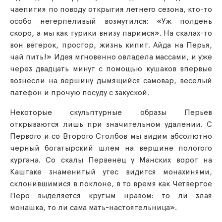
чаепития по поводу открытия летнего сезона, кто-то
особо нетерпеливый возмутился: «Уж полдень
скоро, а мы как турики внизу паримся». На скалах-то
вон ветерок, простор, жизнь кипит. Айда на Перья,
чай пить!» Идея мгновенно овладела массами, и уже
через двадцать минут с помощью кушаков впервые
вознесли на вершину дымящийся самовар, веселый
патефон и прочую посуду с закуской.
Некоторые скульптурные образы Перьев
открываются лишь при значительном удалении. С
Первого и со Второго Столбов мы видим абсолютно
черный богатырский шлем на вершине пологого
кургана. Со скалы Первенец у Манских ворот на
Каштаке знаменитый утес видится монахинями,
склонившимися в поклоне, в то время как Четвертое
Перо выделяется крутым нравом: то ли злая
монашка, то ли сама мать-настоятельница».