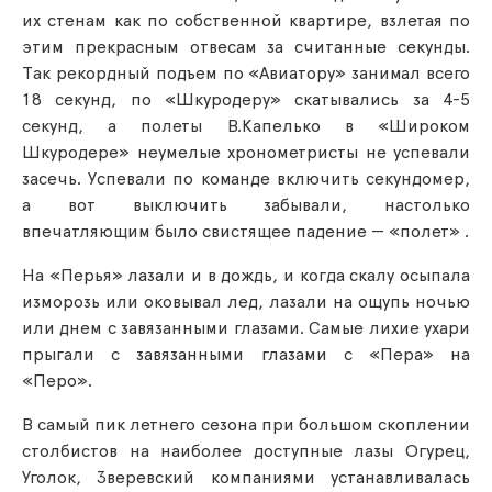
их стенам как по собственной квартире, взлетая по
этим прекрасным отвесам за считанные секунды.
Так рекордный подъем по «Авиатору» занимал всего
18 секунд, по «Шкуродеру» скатывались за 4-5
секунд, а полеты В.Капелько в «Широком
Шкуродере» неумелые хронометристы не успевали
засечь. Успевали по команде включить секундомер,
а вот выключить забывали, настолько
впечатляющим было свистящее падение — «полет» .
На «Перья» лазали и в дождь, и когда скалу осыпала
изморозь или оковывал лед, лазали на ощупь ночью
или днем с завязанными глазами. Самые лихие ухари
прыгали с завязанными глазами с «Пера» на
«Перо».
В самый пик летнего сезона при большом скоплении
столбистов на наиболее доступные лазы Огурец,
Уголок, Зверевский компаниями устанавливалась