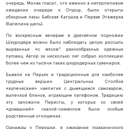
очередь. Молва гласит, что именно в нетерпеливом
ожидании очереди к Огурцу, были открыты
обходные лазы: Бабская Катушка и Первая Этажерка
(Капелина щель).
По воскресным вечерам в дресвяном подножии
Шкуродера можно было наблюдать целую россыпь
вырванных «с мясом" разнообразных одежных
пуговиц. Автор за несколько лет собрал коллекцию
более чем из тысячи таких шкуродерных сувениров.
Бывали на Перьях и традиционные для наиболее
трудных вершин Центральных Столбов
«купеческие» чаепития с дымящимся самоваром,
выпечкой блинов, играющим патефоном. Традицию
эту заложили Перисты, у которых со своей
«домашней» скалой-символом были особые
родственные отношения.
Однажды у Перушки, в ожидании праздничного