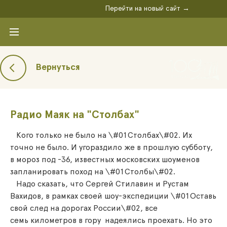
Перейти на новый сайт →
Вернуться
Радио Маяк на "Столбах"
Кого только не было на \#01Столбах\#02. Их
точно не было. И угораздило же в прошлую субботу,
в мороз под -36, известных московских шоуменов
запланировать поход на \#01Столбы\#02.
Надо сказать, что Сергей Стилавин и Рустам
Вахидов, в рамках своей шоу-экспедиции \#01Оставь
свой след на дорогах России\#02, все
семь километров в гору надеялись проехать. Но это