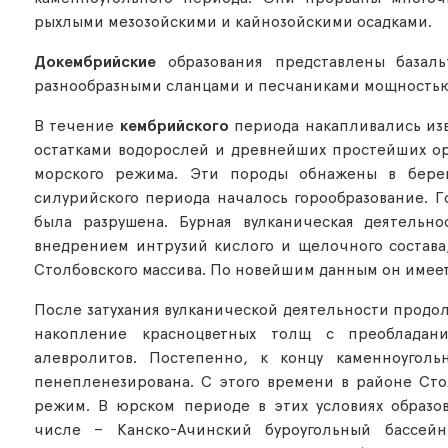
рыхлыми мезозойскими и кайнозойскими осадками.
Докембрийские
образования представлены базаль
разнообразными сланцами и песчаниками мощностью
В течение
кембрийского
периода накапливались изв
остатками водорослей и древнейших простейших ор
морского режима. Эти породы обнажены в берег
силурийского периода началось горообразование. 
была разрушена. Бурная вулканическая деятельно
внедрением интрузий кислого и щелочного состава
Столбовского массива. По новейшим данным он имеет
После затухания вулканической деятельности продо
накопление красноцветных толщ с преобладани
алевролитов. Постепенно, к концу каменноуголь
пенепленезирована. С этого времени в районе Сто
режим. В юрском периоде в этих условиях образо
числе – Канско-Ачинский буроугольный бассей