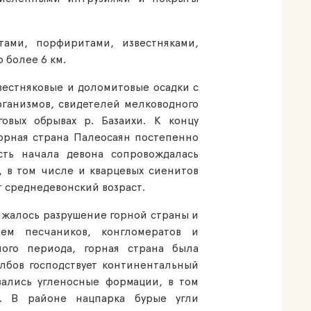
тами, порфиритами, известняками,
 более 6 км.
естняковые и доломитовые осадки с
ганизмов, свидетелей мелководного
овых обрывах р. Базаихи. К концу
Горная страна Палеосаян постепенно
сть начала девона сопровождалась
, в том числе и кварцевых сиенитов
 среднедевонский возраст.
лжалось разрушение горной страны и
ем песчаников, конгломератов и
ного периода, горная страна была
лбов господствует континентальный
вались угленосные формации, в том
н. В районе нацпарка бурые угли