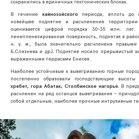
сохранились в единичных тектонических блоках.
В течение
кайнозойского
периода, вплоть до с
новейшее поднятие и расчленение территории 
оценивается цифрой порядка 30-35 млн. лет.
пенепленезированная поверхность, поднятая в район
н. у. м., была значительно расчленена правыми 
Б.Слизнева и др.). Поднятие носило прерывистый х
выраженными террасами Енисея.
Наиболее устойчивые к выветриванию горные пород
постепенно образовали господствующие высоты 
хребет, гора Абатак, Столбинское нагорье.
В преде
расчленен на ряд останцов выветривания – причуд
собой отдельные, наиболее прочные интрузивные те