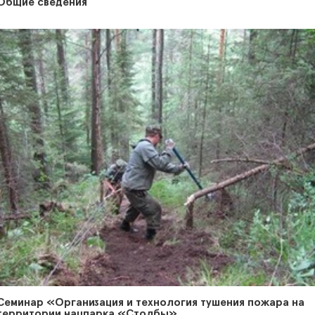
Общие сведения
Семинар «Организация и технология тушения пожара на
территории нацпарка «Столбы»